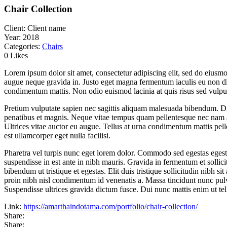
Chair Collection
Client:
Client name
Year:
2018
Categories:
Chairs
0 Likes
Lorem ipsum dolor sit amet, consectetur adipiscing elit, sed do eiusmo
augue neque gravida in. Justo eget magna fermentum iaculis eu non dia
condimentum mattis. Non odio euismod lacinia at quis risus sed vulput
Pretium vulputate sapien nec sagittis aliquam malesuada bibendum. Dign
penatibus et magnis. Neque vitae tempus quam pellentesque nec nam al
Ultrices vitae auctor eu augue. Tellus at urna condimentum mattis pelle
est ullamcorper eget nulla facilisi.
Pharetra vel turpis nunc eget lorem dolor. Commodo sed egestas egestas
suspendisse in est ante in nibh mauris. Gravida in fermentum et sollicitu
bibendum ut tristique et egestas. Elit duis tristique sollicitudin nibh 
proin nibh nisl condimentum id venenatis a. Massa tincidunt nunc pulv
Suspendisse ultrices gravida dictum fusce. Dui nunc mattis enim ut tell
Link:
https://amarthaindotama.com/portfolio/chair-collection/
Share:
Share: