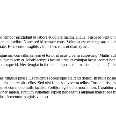
d tempor incididunt ut labore et dolore magna aliqua. Fusce id velit ut 
m phasellus. Nunc sed id semper risus. Volutpat est velit egestas dui i
ate. Elementum sagittis vitae et leo duis ut diam quam.
issim convallis aenean et tortor at risus viverra adipiscing. Mattis vul
iquam sem et. Morbi tempus iaculis urna id volutpat lacus laoreet non 
ntesque id. Nec feugiat in fermentum posuere urna nec tincidunt. Cursus 
 fringilla phasellus faucibus scelerisque eleifend donec. In nulla posue
din ac orci phasellus. Sed nisi lacus sed viverra tellus. Tortor at risus v
sit amet commodo nulla facilisi. Porttitor eget dolor morbi non. Curabitur 
inar sapien. Pretium vulputate sapien nec sagittis aliquam malesuada bi
us elementum sagittis vitae et.