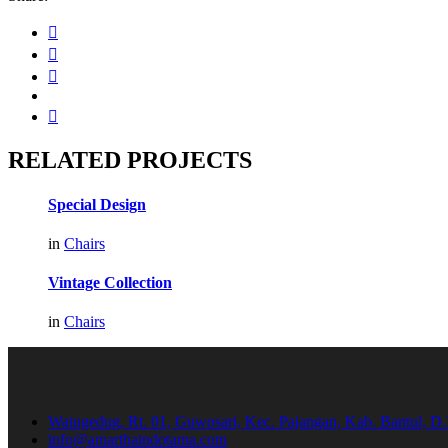
RELATED PROJECTS
Special Design
in
Chairs
Vintage Collection
in
Chairs
Watugedug, Rt. 01, Guwosari, Kec. Pajangan, Kab. Bantul, D.
info@amarthaindotama.com