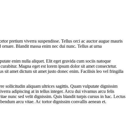
tortor pretium viverra suspendisse. Tellus orci ac auctor augue mauris
d ornare. Blandit massa enim nec dui nunc. Tellus at urna
putate enim nulla aliquet. Elit eget gravida cum sociis natoque
curabitur. Magna eget est lorem ipsum dolor sit amet consectetur.
sit amet dictum sit amet justo donec enim. Facilisis leo vel fringilla
re sollicitudin aliquam ultrices sagittis. Quam vulputate dignissim
iverra adipiscing at in tellus integer. Arcu dui vivamus arcu felis
vitae nunc sed velit dignissim. Quis blandit turpis cursus in hac. Lectus
bendum arcu vitae. Ac tortor dignissim convallis aenean et.